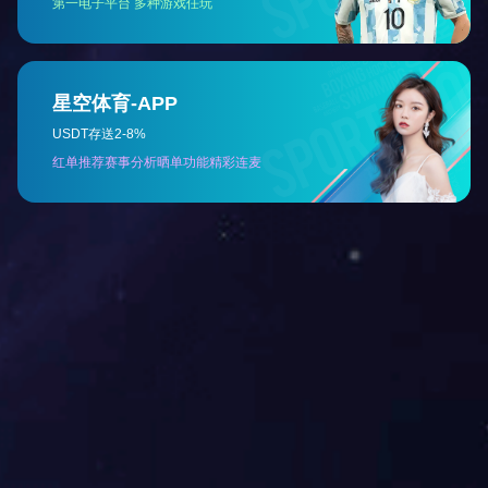
华体会（中国）
如果您想了解更多信息，请华体会（中国），我们可以给您答
案。
咨询
重庆瑜欣平瑞拥有工程、制造和销售能力。
我们正在开发卓越的产品和服务，并投资于突破性创新，使人
们做得更好、更安全、更容易。