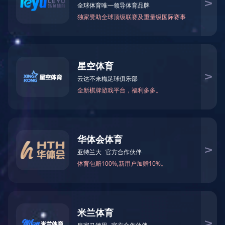
环保信息
华体会（中国）
首页
华体会（中国）